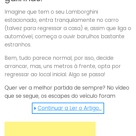
Imagine que tem o seu Lamborghini
estacionado, entra tranquilamente no carro
(talvez para regressar a casa) e, assim que liga o
automóvel, começa a ouvir barulhos bastante
estranhos.
Bem, tudo parece normal, por isso, decide
arrancar, mas, uns metros à frente, opta por
regressar ao local inicial. Algo se passa!
Quer ver a melhor partida de sempre? No vídeo
que se segue, os escapes do veículo foram
tapados com… galinhas de borracha,
Continuar a Ler o Artigo...
explicando-se assim o divertido som produzido
pela viatura. Impossível não rir, não acha?
https://www.facebook.com/m.trueno/videos/69655