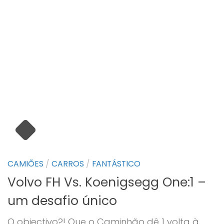
CAMIÕES
/
CARROS
/
FANTÁSTICO
Volvo FH Vs. Koenigsegg One:1 –
um desafio único
O objectivo?! Que o Caminhão dê 1 volta à