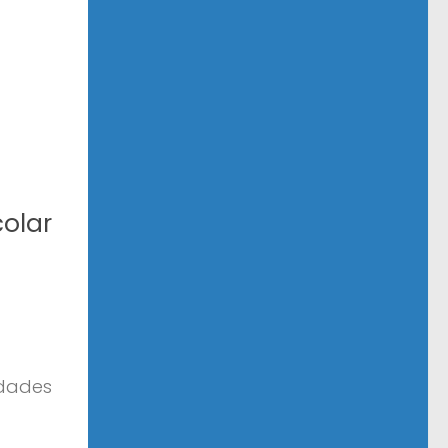
olar
a
idades