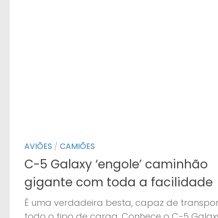
AVIÕES
/
CAMIÕES
C-5 Galaxy ‘engole’ caminhão
gigante com toda a facilidade
É uma verdadeira besta, capaz de transpor
todo o tipo de carga. Conhece o C-5 Galax