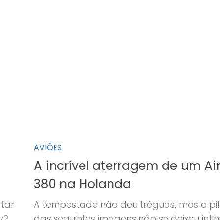
AVIÕES
A incrível aterragem de um Ai
380 na Holanda
tar
A tempestade não deu tréguas, mas o pil
y?
das seguintes imagens não se deixou intim