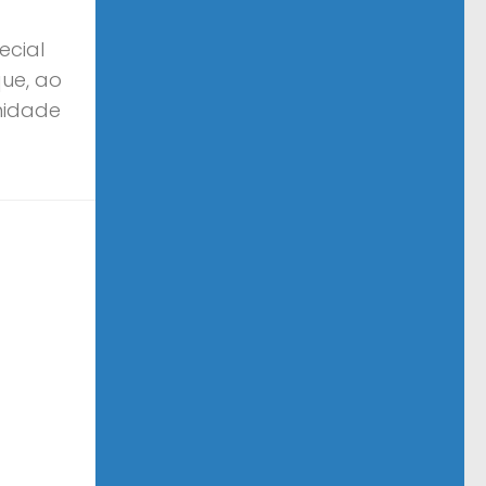
ecial
que, ao
midade