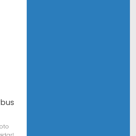
rbus
oto
idar!