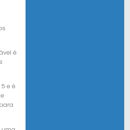
os
ável é
s
5 e é
de
 para
m uma