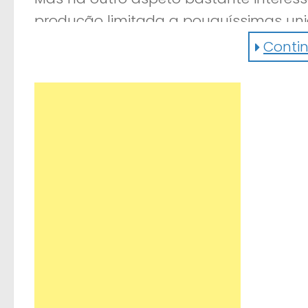
produção limitada a pouquíssimas uni
apenas um ou dois exemplares? Haja e
Continu
A abrir esta coleção de luxo está o La
nome – “Sexto Elemento” em português 
fibra de carbono. A produção do carro 
Mas há mais estrelas nesta lista: Larak
Nissan, enfim! Espreite lá e dê-nos a 