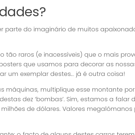
ldades?
er parte do imaginário de muitos apaixonad
 tão raros (e inacessíveis) que o mais prov
 posters que usamos para decorar as nossa
r um exemplar destes… já é outra coisa!
s máquinas, multiplique esse montante por 
estas dez ‘bombas’. Sim, estamos a falar 
5 milhões de dólares. Valores megalómanos
ante: o facto de alguns destes carros tere