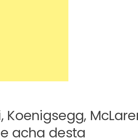
i, Koenigsegg, McLare
que acha desta