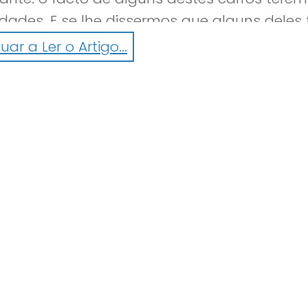
dades. E se lhe dissermos que alguns deles
xclusividade!
ar a Ler o Artigo...
mborghini Sesto Elemento, com motor 5.2 L V1
– é uma referência ao material com que é f
é limitada a 20 unidades.
i Epitome, Koenigsegg One, McLaren, Ferrari,
sua opinião. Acrescentaria algum tesouro?