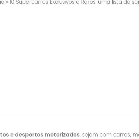
io
»
10 Supercarros Exclusivos e Raros: uma lista de s
otos e desportos motorizados
, sejam com carros,
mo