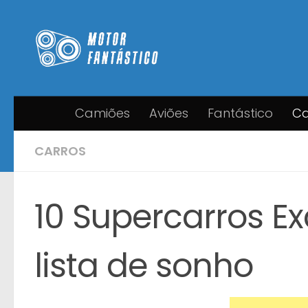
Skip to content
Camiões
Aviões
Fantástico
Ca
CARROS
10 Supercarros Ex
lista de sonho