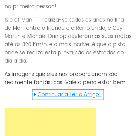
na primeira pessoa!
Isle of Man TT, realiza-se todos os anos na Ilha
de Man, entre a Irlanda e o Reino Unido, e Guy
Martin e Michael Dunlop aceleram as suas motas
até os 320 Km/h, e o mais incrível é que a pista
onde se realiza esta prova, são as estradas do
dia a dia.
As imagens que eles nos proporcionam são
realmente fantásticas! Vale a pena estar bem
sentado, ligar o som ao máximo… e se possível
Continuar a Ler o Artigo...
vê o video em Alta Definição em uma TV bem
grande! 🙂
http://www.dailymotion.com/video/x2lc3gc_guy-
martin-vs-michael-dunlop-200mph-pure-