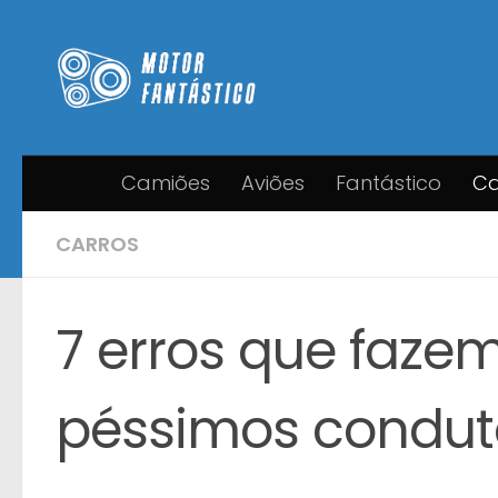
Skip to content
Camiões
Aviões
Fantástico
Ca
CARROS
7 erros que faze
péssimos condut