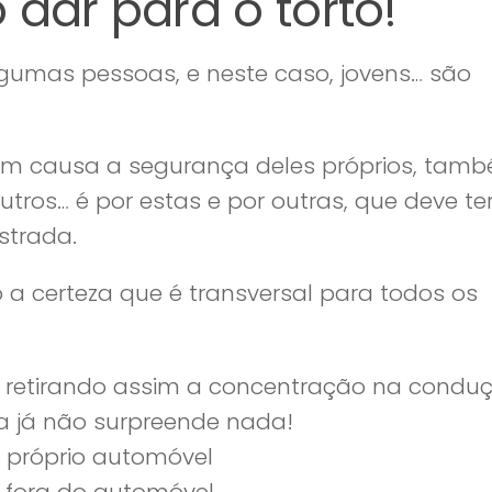
 dar para o torto!
lgumas pessoas, e neste caso, jovens… são
em causa a segurança deles próprios, tam
os… é por estas e por outras, que deve te
strada.
 a certeza que é transversal para todos os
, retirando assim a concentração na condu
a já não surpreende nada!
 próprio automóvel
, fora do automóvel