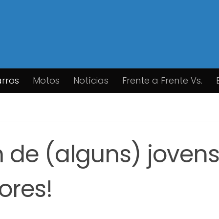
rros
Motos
Notícias
Frente a Frente Vs.
m de (alguns) joven
ores!