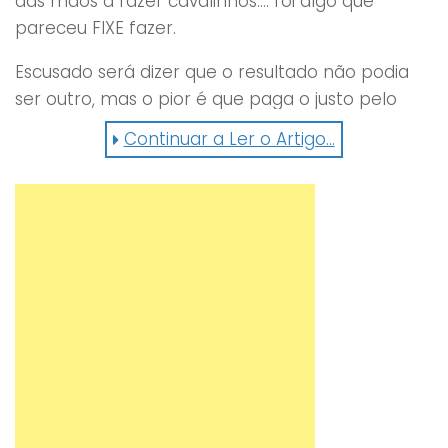
das mãos a fazer cavalinhos…. foi algo que
pareceu
FIXE
fazer.
Escusado será dizer que o resultado não podia
ser outro, mas o pior é que paga o justo pelo
pecador. O primeiro coitado leva com uma
Continuar a Ler o Artigo...
mota por trás e ainda hoje deve estar a
perguntar ” Como é que aquilo aconteceu?”.
Depois claro, escusado será dizer que os pobres
coitados que vinham atrás não tinham espaço
para parar e “esbardalharam-se” todos.
Tudo isto filmado pelas câmaras no topo do
capacete cria uma actuação digna do Cirque do
Solei.
Confere aqui do que falamos: