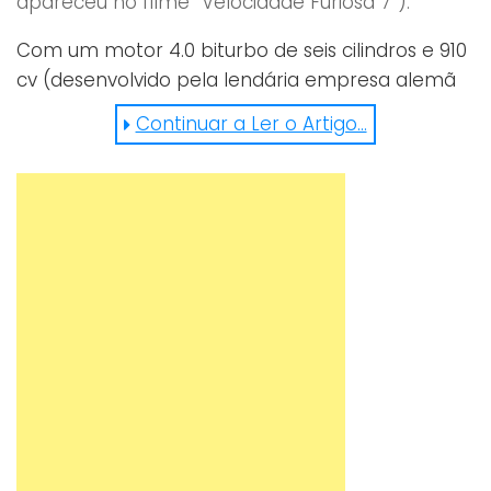
apareceu no filme “Velocidade Furiosa 7″).
Com um motor 4.0 biturbo de seis cilindros e 910
cv (desenvolvido pela lendária empresa alemã
RUF), o Fenyr ainda ultrapassa, em potência, o
Continuar a Ler o Artigo...
seu antecessor, equipado com um 3.8 litros e 780
cv. Como não querer experimentar uma
máquina que vai dos 0 aos 100 km/h em apenas
2,7 segundos? Tentador, não acha?