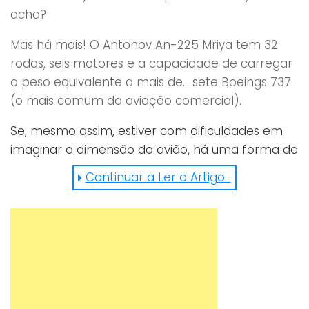
acha?
Mas há mais! O Antonov An-225 Mriya tem 32
rodas, seis motores e a capacidade de carregar
o peso equivalente a mais de… sete Boeings 737
(o mais comum da aviação comercial).
Se, mesmo assim, estiver com dificuldades em
imaginar a dimensão do avião, há uma forma de
desfazer todas as dúvidas: o veículo comporta
Continuar a Ler o Artigo...
facilmente mais de 1,5 mil pessoas! Um
momento a não perder!