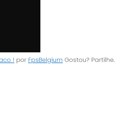
aco !
por
FpsBelgium
Gostou? Partilhe.