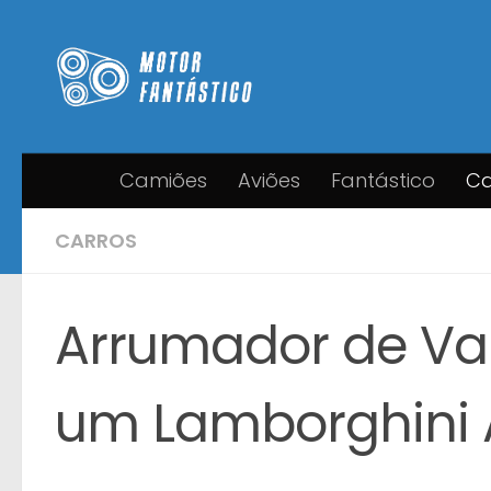
Skip to content
Camiões
Aviões
Fantástico
Ca
CARROS
Arrumador de Val
um Lamborghini 