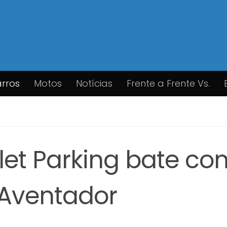
rros
Motos
Notícias
Frente a Frente Vs.
et Parking bate co
Aventador