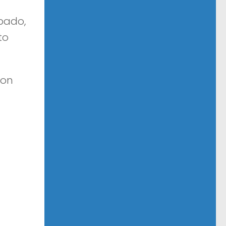
bado,
to
ton