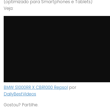
(optimizado para Smartphones e Tablets)
Veja:
BMW S1000RR X CBR1000 Repsol
por
DailyBestVideos
Gostou? Partilhe.