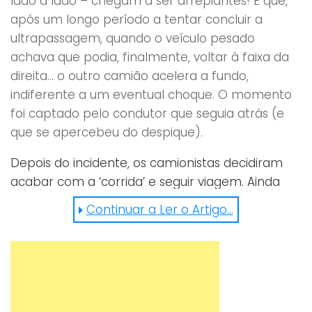
lado a lado – chegam a ser arrepiantes! É que,
após um longo período a tentar concluir a
ultrapassagem, quando o veículo pesado
achava que podia, finalmente, voltar à faixa da
direita… o outro camião acelera a fundo,
indiferente a um eventual choque. O momento
foi captado pelo condutor que seguia atrás (e
que se apercebeu do despique).
Depois do incidente, os camionistas decidiram
acabar com a ‘corrida’ e seguir viagem. Ainda
assim, já ninguém os livra dos imensos reparos
Continuar a Ler o Artigo...
gerados face à inconsciência registada em
vídeo.
https://www.facebook.com/100008686699081/videos