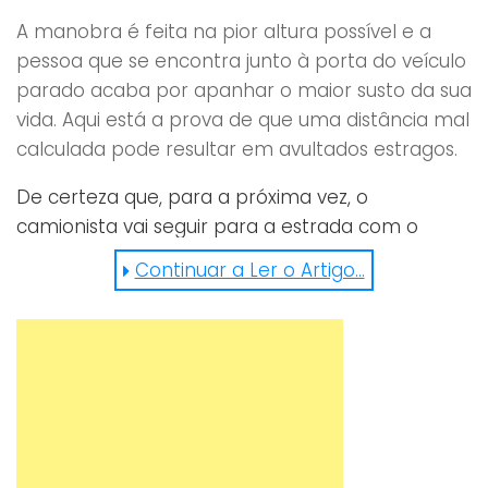
A manobra é feita na pior altura possível e a
pessoa que se encontra junto à porta do veículo
parado acaba por apanhar o maior susto da sua
vida. Aqui está a prova de que uma distância mal
calculada pode resultar em avultados estragos.
De certeza que, para a próxima vez, o
camionista vai seguir para a estrada com o
dobro da atenção! O seu bolso agradece!
Continuar a Ler o Artigo...
https://youtu.be/6_tFwCvNXOU?t=3m49s