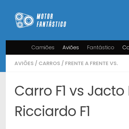
Skip to content
Camiões
Aviões
Fantástico
Ca
AVIÕES
/
CARROS
/
FRENTE A FRENTE VS.
Carro F1 vs Jacto
Ricciardo F1