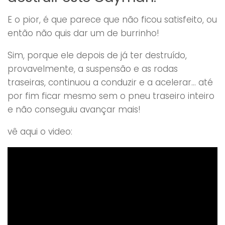
E o pior, é que parece que não ficou satisfeito, ou
então não quis dar um de burrinho!
Sim, porque ele depois de já ter destruído,
provavelmente, a suspensão e as rodas
traseiras, continuou a conduzir e a acelerar… até
por fim ficar mesmo sem o pneu traseiro inteiro
e não conseguiu avançar mais!
vê aqui o video: