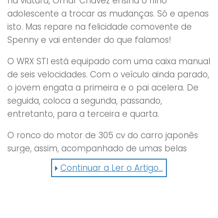
na viatura, Omar Chavez ensina o filho
adolescente a trocar as mudanças. Só e apenas
isto. Mas repare na felicidade comovente de
Spenny e vai entender do que falamos!
O WRX STI está equipado com uma caixa manual
de seis velocidades. Com o veículo ainda parado,
o jovem engata a primeira e o pai acelera. De
seguida, coloca a segunda, passando,
entretanto, para a terceira e quarta.
O ronco do motor de 305 cv do carro japonês
surge, assim, acompanhado de umas belas
gargalhadas de entusiasmo e realização.
Continuar a Ler o Artigo...
Como ficar indiferente?
https://www.facebook.com/FamilyShare/videos/10