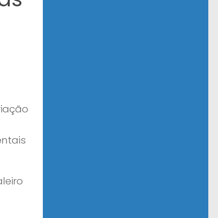
riação
ntais
leiro