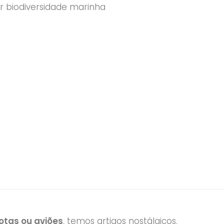
r biodiversidade marinha
lveu
tas ou aviões
, temos artigos nostálgicos,