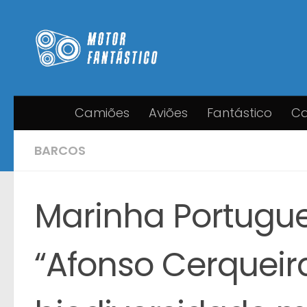
Skip to content
Camiões
Aviões
Fantástico
Ca
BARCOS
Marinha Portugu
“Afonso Cerqueir