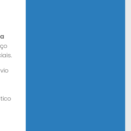
ha
iço
iais.
vio
tico