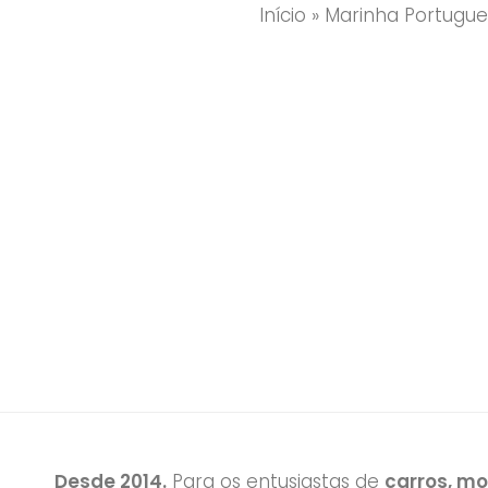
Início
»
Marinha Portugue
A Marinha deixou de utilizar a corvet
uma equipa de mergulhadores, chefiad
Desde 2014.
Para os entusiastas de
carros, m