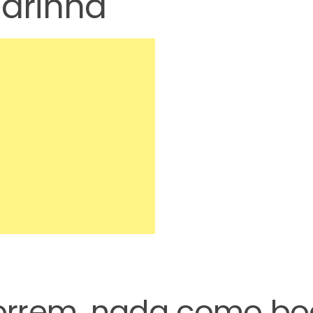
marinha
orrem, nada como bo