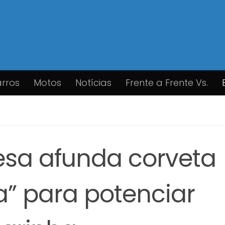
rros
Motos
Notícias
Frente a Frente Vs.
esa afunda corveta
a” para potenciar