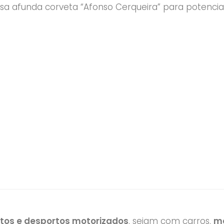
sa afunda corveta “Afonso Cerqueira” para potencia
a em 2015 e a operação de afundamento envo
a por Pedro Martins.
otos e desportos motorizados
, sejam com carros,
mo