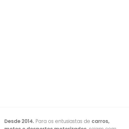
Desde 2014.
Para os entusiastas de
carros,
motos e desportos motorizados
, sejam com