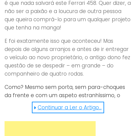
é que nada salvará este Ferrari 458. Quer dizer, a
não ser a paixão e a loucura de outra pessoa
que queira comprá-lo para um qualquer projeto
que tenha na manga!
E foi exatamente isso que aconteceu! Mas
depois de alguns arranjos e antes de ir entregar
o veículo ao novo proprietário, o antigo dono fez
questão de se despedir – em grande – do
companheiro de quatro rodas.
Como? Mesmo sem porta, sem para-choques
da frente e com um aspeto estranhíssimo, o
aventureiro lançou-se à estrada em grande
Continuar a Ler o Artigo...
velocidade e filmou tudo! Claro que não faltou
um belo drift pelo meio!
Afinal de contas, uma máquina destas deixa