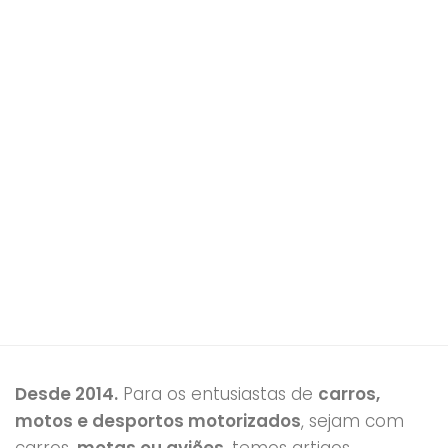
Desde 2014.
Para os entusiastas de
carros,
motos e desportos motorizados
, sejam com
carros,
motas ou aviões
, temos artigos