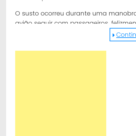
O susto ocorreu durante uma manobra
avião seguir com passageiros, felizme
Continu