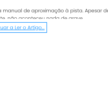
 manual de aproximação à pista. Apesar d
nte, não aconteceu nada de grave.
ar a Ler o Artigo...