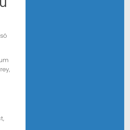
ou
 só
 um
rey,
t,