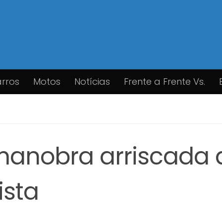
rros
Motos
Notícias
Frente a Frente Vs.
manobra arriscada 
ista