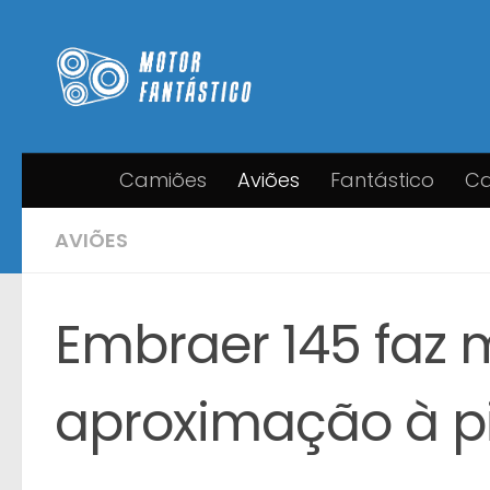
Skip to content
Camiões
Aviões
Fantástico
Ca
AVIÕES
Embraer 145 faz 
aproximação à p