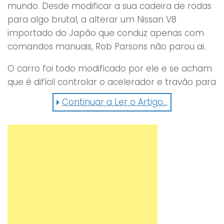
mundo. Desde modificar a sua cadeira de rodas
para algo brutal, a alterar um Nissan V8
importado do Japão que conduz apenas com
comandos manuais, Rob Parsons não parou ai.
O carro foi todo modificado por ele e se acham
que é difícil controlar o acelerador e travão para
fazer um drift perfeito com os pés, Rob faz tudo
Continuar a Ler o Artigo...
com … as mãos.
De um tragédia terrível, criou um talento
fantástico e deu a volta por cima em grande
estilo.