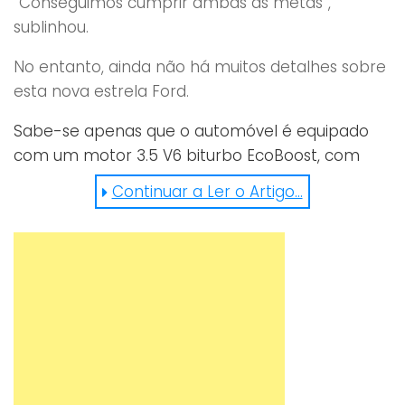
“Conseguimos cumprir ambas as metas”,
sublinhou.
No entanto, ainda não há muitos detalhes sobre
esta nova estrela Ford.
Sabe-se apenas que o automóvel é equipado
com um motor 3.5 V6 biturbo EcoBoost, com
mais de 600 cavalos de potência e que
Continuar a Ler o Artigo...
consegue atingir os 320 km/h. Atenção: é
provável que não resista à beleza das seguintes
imagens.
https://www.facebook.com/MotorAuthority/videos