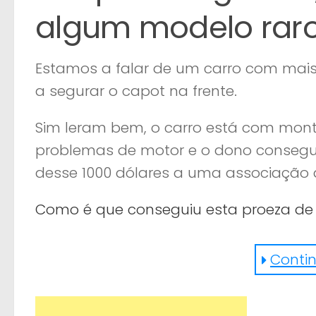
algum modelo raro
Estamos a falar de um carro com mais
a segurar o capot na frente.
Sim leram bem, o carro está com mont
problemas de motor e o dono consegui
desse 1000 dólares a uma associação 
Como é que conseguiu esta proeza de 
Com muita criatividade e empenho, est
Continu
encontrou a forma ideal de vender o s
inspirava tudo menos confiança, mas
de comprar o carro.