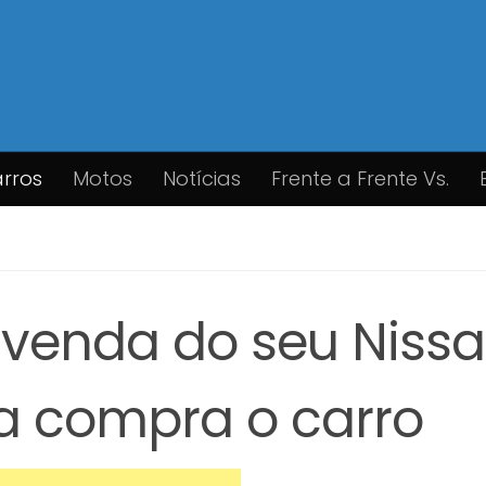
rros
Motos
Notícias
Frente a Frente Vs.
enda do seu Niss
a compra o carro