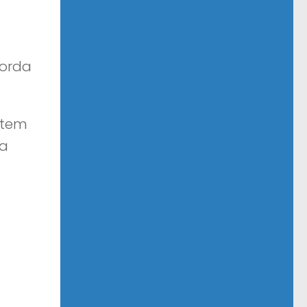
corda
 tem
da
ulo
ntade