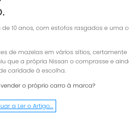
.
 de 10 anos, com estofos rasgados e uma 
es de mazelas em vários sítios, certamente
u que a própria Nissan o comprasse e ain
de caridade à escolha.
vender o próprio carro à marca?
e cineasta da Flórida de nome Luke Arker
ar a Ler o Artigo...
eu Nissan Maxima de 1996. O estado do veic
 depois de um anúncio assim dá mesmo vo