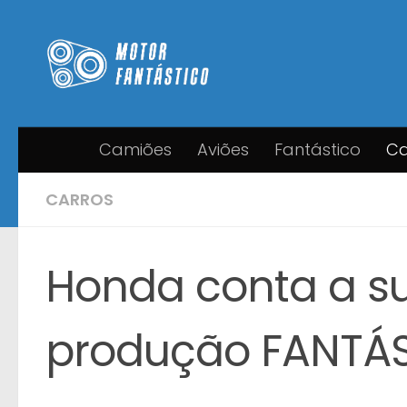
Skip to content
Camiões
Aviões
Fantástico
Ca
CARROS
Honda conta a su
produção FANTÁ