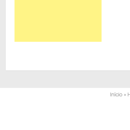
Início
»
H