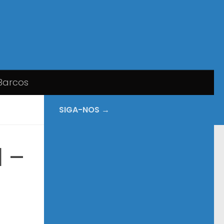
Barcos
SIGA-NOS →
l –