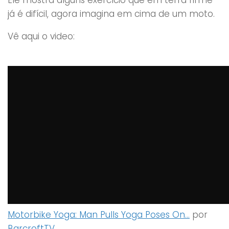
já é difícil, agora imagina em cima de um moto.
Vê aqui o video:
Motorbike Yoga: Man Pulls Yoga Poses On…
por
BarcroftTV