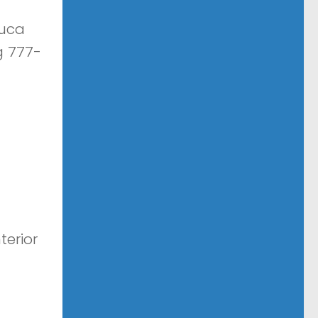
Luca
g 777-
terior