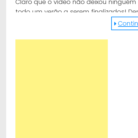
Claro que o vídeo não deixou ninguém
todo um verão a serem finalizados! De
parar, frisando até que deverá dedicar
Continu
também!
https://www.facebook.com/techinsider