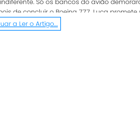
 indiferente. Só os bancos do avião demora
pois de concluir o Boeing 777, Luca promete
-se a um projeto ainda maior! Curioso? Nós
ar a Ler o Artigo...
/videos/815500211981670/