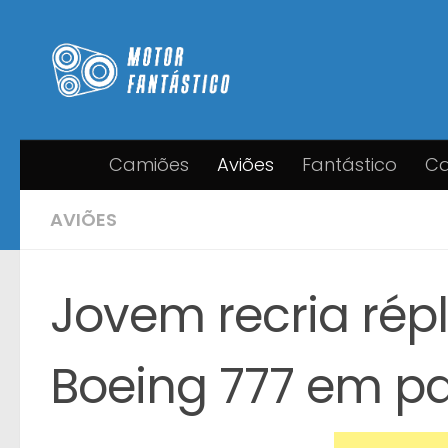
Skip to content
Camiões
Aviões
Fantástico
Ca
AVIÕES
Jovem recria répl
Boeing 777 em p