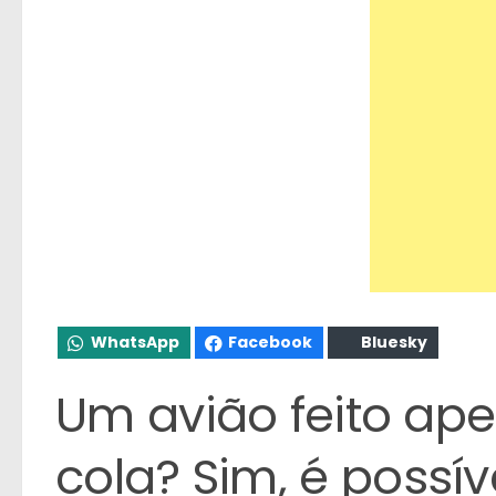
WhatsApp
Facebook
Bluesky
Um avião feito ap
cola? Sim, é possív