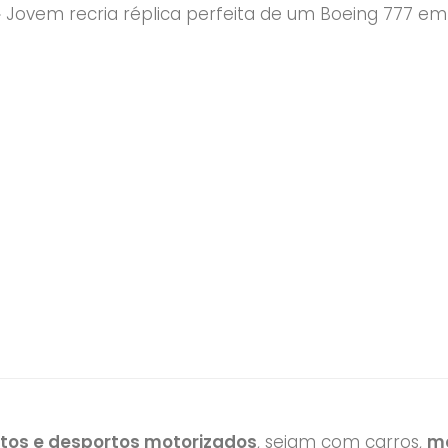
»
Jovem recria réplica perfeita de um Boeing 777 em
otos e desportos motorizados
, sejam com carros,
mo