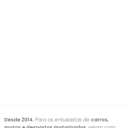
Desde 2014.
Para os entusiastas de
carros,
motos e desportos motorizados
, sejam com