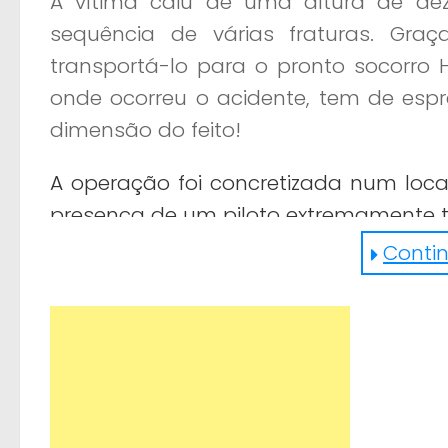
A vítima caiu de uma altura de dez
sequência de várias fraturas. Graç
transportá-lo para o pronto socorro 
onde ocorreu o acidente, tem de espr
dimensão do feito!
A operação foi concretizada num loca
presença de um piloto extremamente t
Continu
https://www.facebook.com/boacbmmg