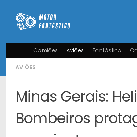
Skip to content
Camiões
Aviões
Fantástico
Ca
AVIÕES
Minas Gerais: Hel
Bombeiros prota