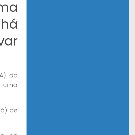
uma
 há
var
A) do
e, uma
pó) de