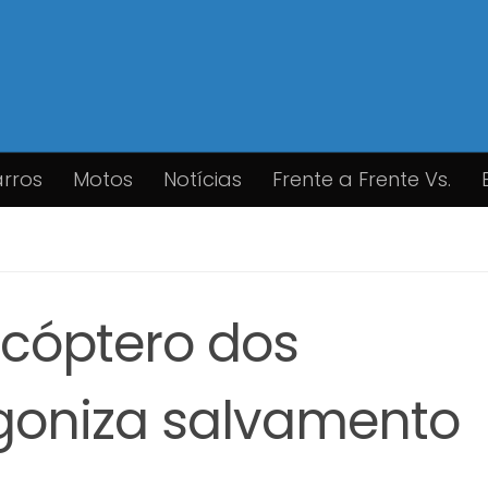
rros
Motos
Notícias
Frente a Frente Vs.
icóptero dos
goniza salvamento