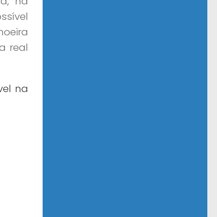
ca, na
ssível
hoeira
a real
vel na