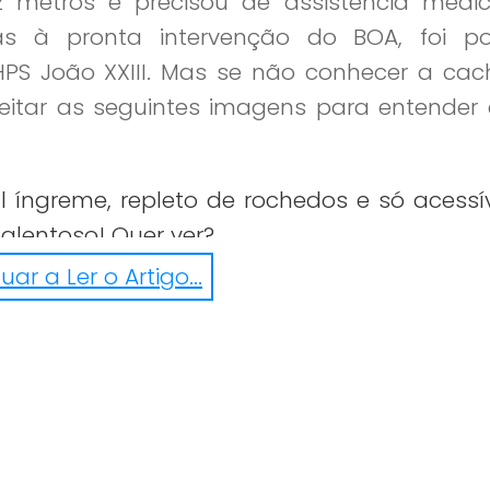
 metros e precisou de assistência médi
as à pronta intervenção do BOA, foi po
HPS João XXIII. Mas se não conhecer a cac
eitar as seguintes imagens para entender 
l íngreme, repleto de rochedos e só acessí
alentoso! Quer ver?
ar a Ler o Artigo...
/videos/1395197690550961/