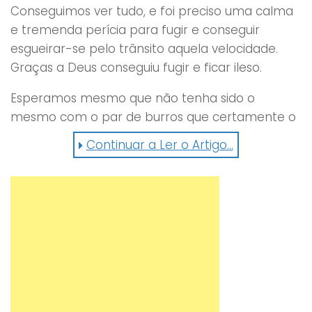
Conseguimos ver tudo, e foi preciso uma calma
e tremenda perícia para fugir e conseguir
esgueirar-se pelo trânsito aquela velocidade.
Graças a Deus conseguiu fugir e ficar ileso.
Esperamos mesmo que não tenha sido o
mesmo com o par de burros que certamente o
tentaram seguir. É triste ver este tipo de
Continuar a Ler o Artigo...
situações e quem sofra são aqueles que não
fazem mal a ninguém e tentam fazer mais pela
vida, que muitas vezes já é difícil que chegue.
Já alguma vez passaram por algo assim ?