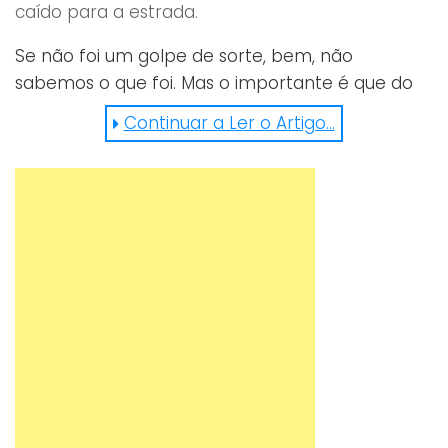
caído para a estrada.
Se não foi um golpe de sorte, bem, não
sabemos o que foi. Mas o importante é que do
acidente não resultaram feridos (por mais
Continuar a Ler o Artigo...
estranho que possa parecer). Não perca!
https://youtu.be/jtScjPvgYxI