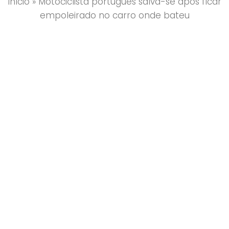
Início
»
Motociclista português salva-se após ficar
empoleirado no carro onde bateu