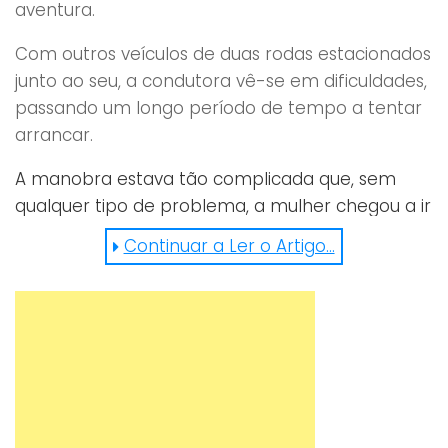
aventura.
Com outros veículos de duas rodas estacionados
junto ao seu, a condutora vê-se em dificuldades,
passando um longo período de tempo a tentar
arrancar.
A manobra estava tão complicada que, sem
qualquer tipo de problema, a mulher chegou a ir
desviar as outras motas até conseguir,
Continuar a Ler o Artigo...
finalmente, arrancar. Demorou… mas conseguiu!
Haja persistência! 😀