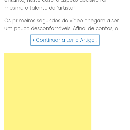
mesmo o talento do ‘artista’!
Os primeiros segundos do vídeo chegam a ser
um pouco desconfortáveis. Afinal de contas, o
que é que ele foi fazer para ali? E como é que
Continuar a Ler o Artigo...
conseguirá, agora, tirar o D6 da água? Bem,
continue a ver e surpreenda-se!
Com grande destreza, o operador recuou,
avançou, voltou a recuar e a avançar até que,
quase por magia, o seu objetivo foi conquistado.
É difícil não ficar a respirar de alívio, no final, não
acha? Veja o momento e dê-nos a sua opinião!
🙂