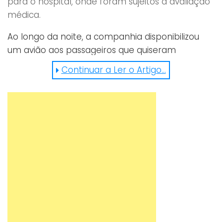
para o hospital, onde foram sujeitos a avaliação
médica.
Ao longo da noite, a companhia disponibilizou
um avião aos passageiros que quiseram
prosseguir viagem, restituindo o dinheiro aos que
Continuar a Ler o Artigo...
optaram por desistir da jornada. Já se imaginou
numa situação destas?