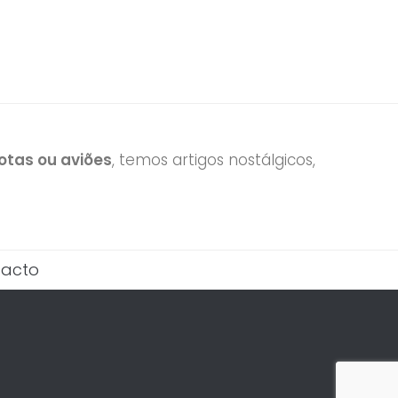
tas ou aviões
, temos artigos nostálgicos,
acto