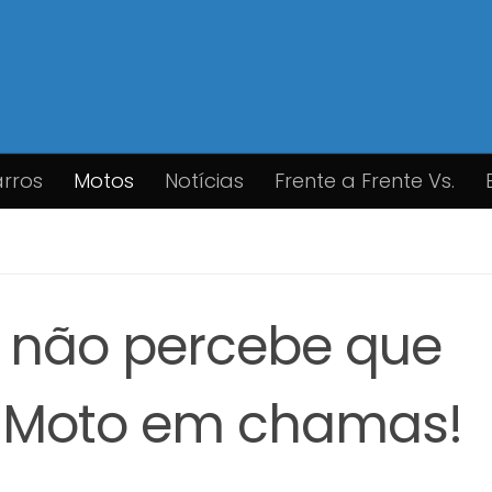
rros
Motos
Notícias
Frente a Frente Vs.
P não percebe que
 Moto em chamas!