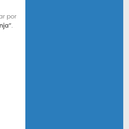
ar por
nja”
.