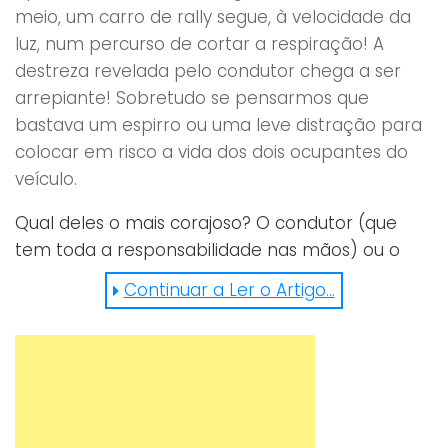
meio, um carro de rally segue, à velocidade da
luz, num percurso de cortar a respiração! A
destreza revelada pelo condutor chega a ser
arrepiante! Sobretudo se pensarmos que
bastava um espirro ou uma leve distração para
colocar em risco a vida dos dois ocupantes do
veículo.
Qual deles o mais corajoso? O condutor (que
tem toda a responsabilidade nas mãos) ou o
passageiro que segue ao seu lado (a viver esta
Continuar a Ler o Artigo...
aventura)? É ver para crer!
https://www.facebook.com/rallyemag/videos/1015