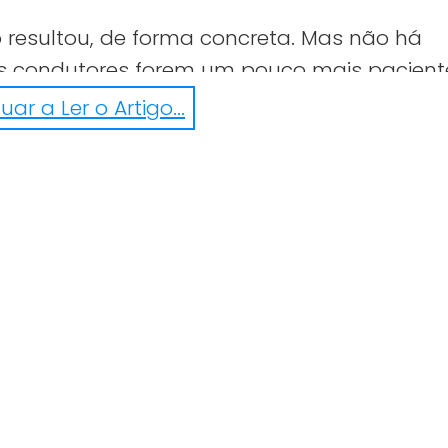
resultou, de forma concreta. Mas não há
 os condutores forem um pouco mais pacient
ar a Ler o Artigo...