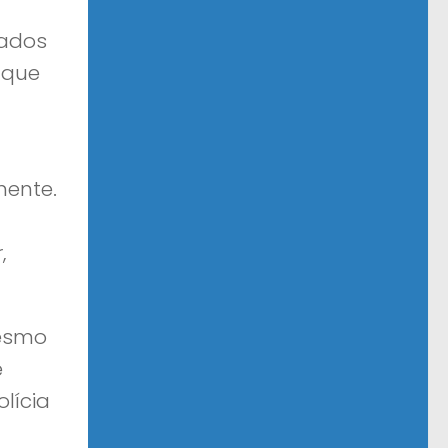
sados
 que
mente.
,
mesmo
e
lícia