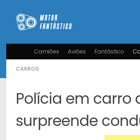
Skip to content
Camiões
Aviões
Fantástico
Ca
CARROS
Polícia em carro
surpreende cond