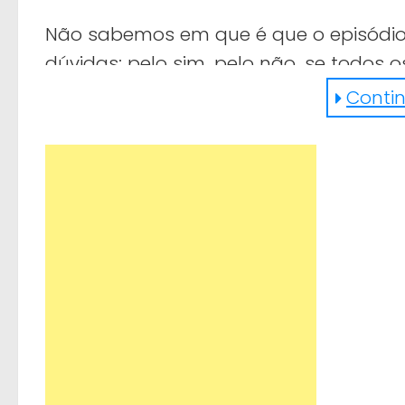
Não sabemos em que é que o episódio 
dúvidas: pelo sim, pelo não, se todos
saímos todos a ganhar. Não acha?
Continu
https://youtu.be/XwwB5D1uGUA