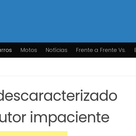
rros
Motos
Notícias
Frente a Frente Vs.
 descaracterizado
utor impaciente