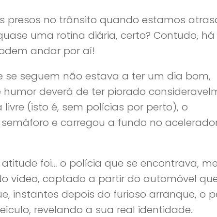
s presos no trânsito quando estamos atra
uase uma rotina diária, certo? Contudo, há
podem andar por aí!
e se seguem não estava a ter um dia bom,
de humor deverá de ter piorado consideravel
vre (isto é, sem polícias por perto), o
o semáforo e carregou a fundo no acelerador
titude foi… o polícia que se encontrava, 
No vídeo, captado a partir do automóvel qu
e, instantes depois do furioso arranque, o po
ículo, revelando a sua real identidade.