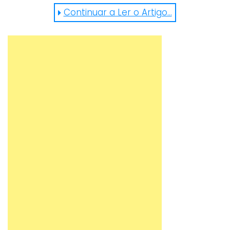
incríveis, algo também só possível num
Continuar a Ler o Artigo...
ambiente controlado. Pode ver o que aconteceu
e deixe a sua opinião.