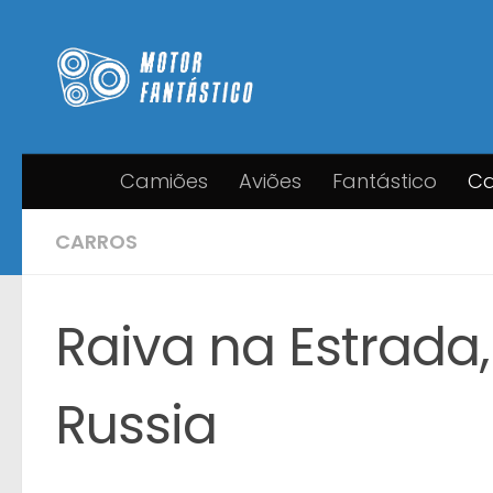
Skip to content
Camiões
Aviões
Fantástico
Ca
CARROS
Raiva na Estrada
Russia