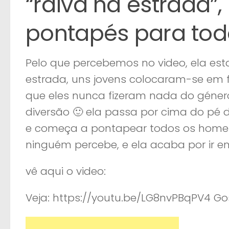
“raiva na estrada”, 
pontapés para tod
Pelo que percebemos no video, ela es
estrada, uns jovens colocaram-se em f
que eles nunca fizeram nada do géner
diversão 🙂 ela passa por cima do pé 
e começa a pontapear todos os homens
ninguém percebe, e ela acaba por ir 
vê aqui o video:
Veja: https://youtu.be/LG8nvPBqPV4 Gos