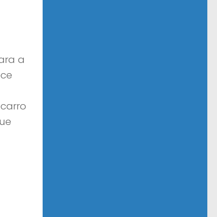
ara a
ece
 carro
que