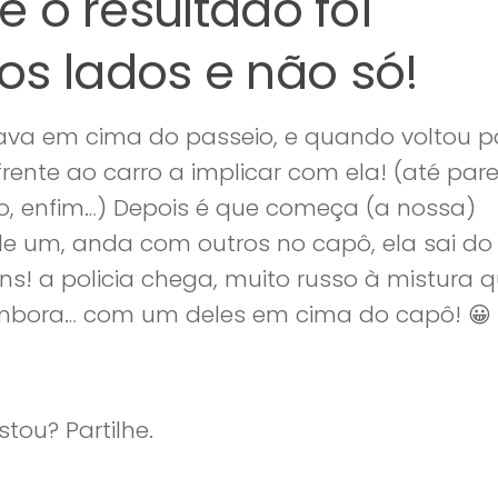
e o resultado foi
os lados e não só!
tava em cima do passeio, e quando voltou p
rente ao carro a implicar com ela! (até par
o, enfim…) Depois é que começa (a nossa)
de um, anda com outros no capô, ela sai do
! a policia chega, muito russo à mistura 
embora… com um deles em cima do capô! 😀
tou? Partilhe.