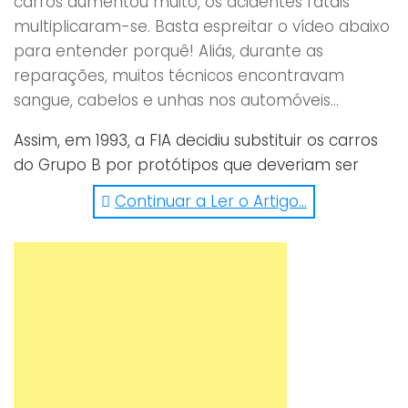
carros aumentou muito, os acidentes fatais
multiplicaram-se. Basta espreitar o vídeo abaixo
para entender porquê! Aliás, durante as
reparações, muitos técnicos encontravam
sangue, cabelos e unhas nos automóveis…
Assim, em 1993, a FIA decidiu substituir os carros
do Grupo B por protótipos que deveriam ser
baseados nas regras do grupo A, mas mantendo
Continuar a Ler o Artigo...
o espírito do primeiro, com baixo peso, tração
nas quatro rodas, alta pressão do turbo e
quantidades desconcertadas de potência.
https://www.facebook.com/donutmedia/videos/66