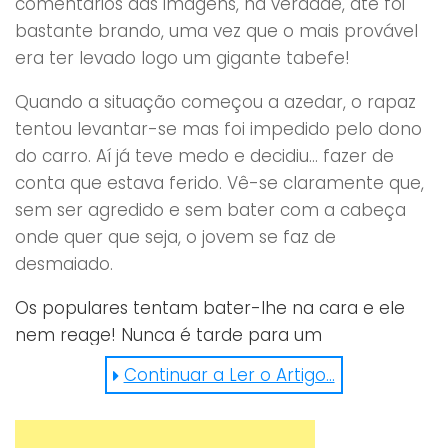
comentários das imagens, na verdade, até foi
bastante brando, uma vez que o mais provável
era ter levado logo um gigante tabefe!
Quando a situação começou a azedar, o rapaz
tentou levantar-se mas foi impedido pelo dono
do carro. Aí já teve medo e decidiu… fazer de
conta que estava ferido. Vê-se claramente que,
sem ser agredido e sem bater com a cabeça
onde quer que seja, o jovem se faz de
desmaiado.
Os populares tentam bater-lhe na cara e ele
nem reage! Nunca é tarde para um
arrependimento, não acha?
Continuar a Ler o Artigo...
https://www.facebook.com/CarlifestyleDesign/vide