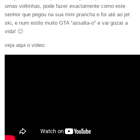
umas voltinhas, pode fazer exactamente como este
senhor que pegou na sua mini prancha e foi até ao jet
ski, e num estilo muito GTA “assalta-o” e vai gozar a
vida! 🙂
veja aqui o video: