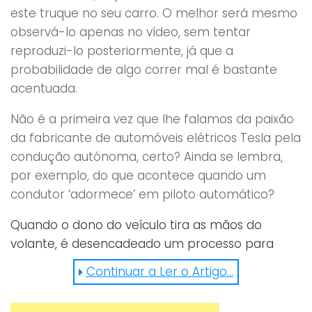
este truque no seu carro. O melhor será mesmo
observá-lo apenas no vídeo, sem tentar
reproduzi-lo posteriormente, já que a
probabilidade de algo correr mal é bastante
acentuada.
Não é a primeira vez que lhe falamos da paixão
da fabricante de automóveis elétricos Tesla pela
condução autónoma, certo? Ainda se lembra,
por exemplo, do que acontece quando um
condutor ‘adormece’ em piloto automático?
Quando o dono do veículo tira as mãos do
volante, é desencadeado um processo para
acordá-lo (não vá o sistema deixar de
Continuar a Ler o Artigo...
funcionar).
Desta vez, o condutor do vídeo descobriu uma