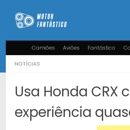
Skip to content
Camiões
Aviões
Fantástico
Ca
NOTÍCIAS
Usa Honda CRX c
experiência qua