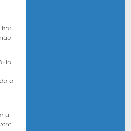
lhor
 não
á-lo
oda a
r a
ovem