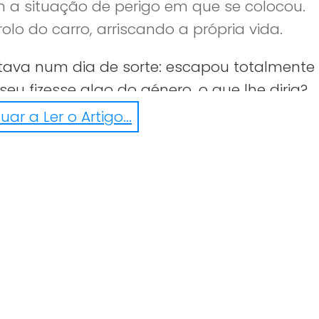
 a situação de perigo em que se colocou.
lo do carro, arriscando a própria vida.
tava num dia de sorte: escapou totalmente i
u fizesse algo do género, o que lhe diria?
ar a Ler o Artigo...