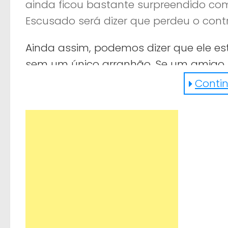
ainda ficou bastante surpreendido com
Escusado será dizer que perdeu o contro
Ainda assim, podemos dizer que ele es
sem um único arranhão. Se um amigo se
Continu