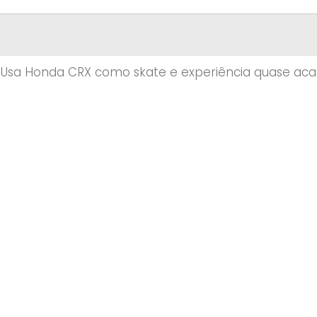
»
Usa Honda CRX como skate e experiência quase ac
KES’S DUMBASS SKATEBOARDING
 SHIT I HAVE EVER WITNESSED
ck) on
Oct 2, 2017 at 7:10pm PDT