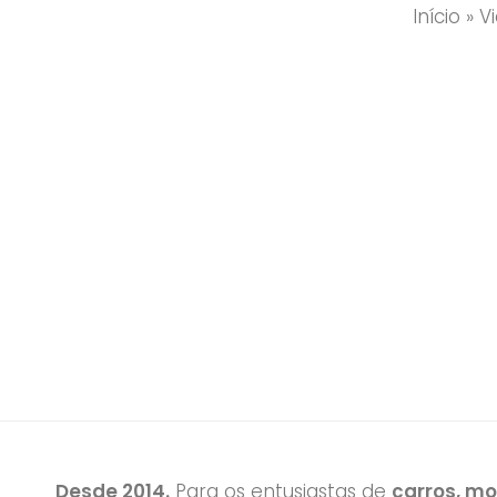
Início
»
V
Desde 2014.
Para os entusiastas de
carros, m