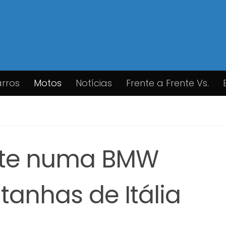
rros
Motos
Notícias
Frente a Frente Vs.
nte numa BMW
anhas de Itália