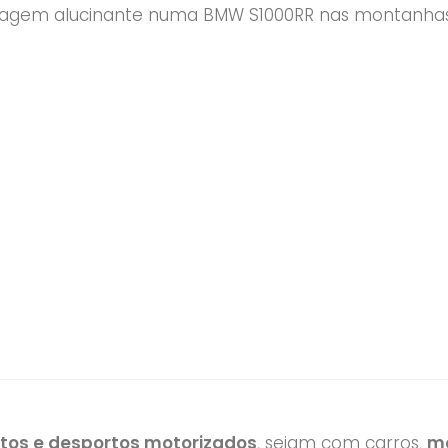
iagem alucinante numa BMW S1000RR nas montanhas 
otos e desportos motorizados
, sejam com carros,
mo