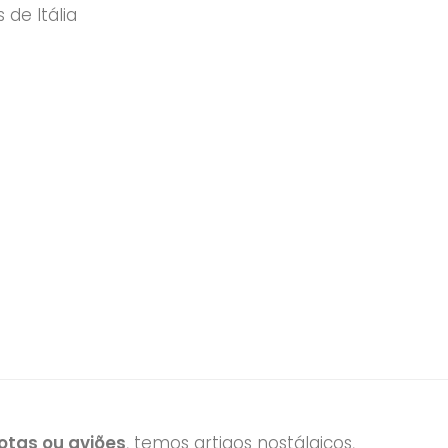
de Itália
tas ou aviões
, temos artigos nostálgicos,