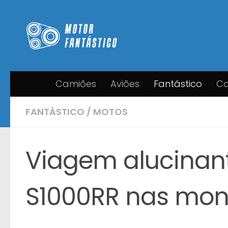
Skip to content
Camiões
Aviões
Fantástico
Ca
FANTÁSTICO
/
MOTOS
Viagem alucina
S1000RR nas mont