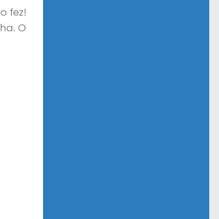
o fez!
ha. O