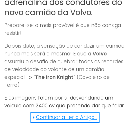
adrenalina dos condutores do
novo camião da Volvo.
Prepare-se: o mais provável é que não consiga
resistir!
Depois disto, a sensação de conduzir um camião
nunca mais será a mesma! É que a
Volvo
assumiu o desafio de quebrar todos os recordes
de velocidade ao volante de um camião
especial… o “
The Iron Knight
” (Cavaleiro de
Ferro).
E as imagens falam por si, desvendando um
veículo com 2400 cv que pretende dar que falar
(em termos de rapidez) dos 0 aos 500 metros e
Continuar a Ler o Artigo...
dos 0 aos 1000 metros. Sem dúvida a proposta
mais arrojada dos últimos tempos! O segredo? O