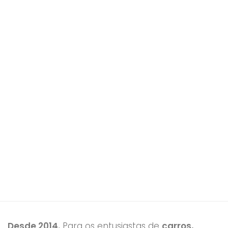
Desde 2014.
Para os entusiastas de
carros,