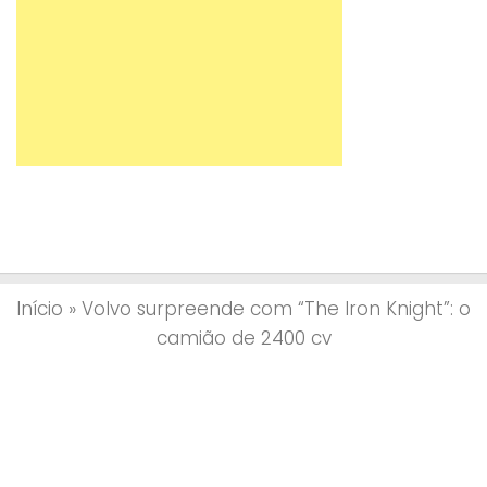
aerodinâmica (de modo a alimentar o motor
D13 com o máximo de ar possível). Palavras para
quê? Veja as imagens.
Início
»
Volvo surpreende com “The Iron Knight”: o
camião de 2400 cv