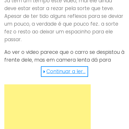
Já tem um tempo este video, mal ele ainda
deve estar estar a rezar pela sorte que teve.
Apesar de ter tido alguns reflexos para se deviar
um pouco, a verdade é que pouco fez.. a sorte
fez o resto ao deixar um espacinho para ele
passar.
Ao ver o video parece que o carro se despistou à
frente dele, mas em camera lenta dá para
perceber que o carro virou para uma estrada
Continuar a ler...
secundária.
vê aqui o video e diz-nos o que achas deste tipo
de situações:
https://youtu.be/rImIT7g03Z4