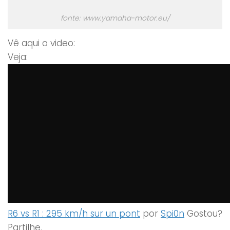
fonte: www.yamaha-motor.eu/
Vê aqui o video:
Veja:
R6 vs R1 : 295 km/h sur un pont
por
Spi0n
Gostou?
Partilhe.