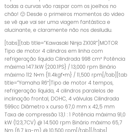
todas a curvas vão raspar com os joelhos no
chão! 🙂 Desde o primeiros momentos do video
se vê que vai ser uma viagem fantástica e
alucinante, e claramente não nos desiludiu.
[tabs][tab title=”Kawasaki Ninja ZX10R”]MOTOR
Tipo de motor 4 cilindros em linha com
refrigeração líquida Cilindrada 998 cm³ Potência
máxima 147.1kW {200.1PS} / 13,000 rpm Binário
máximo 112 N•m {11.4kgf•m} / 11,500 rpm[/tab][tab
title=”Yamaha R6″]Tipo de motor 4 tempos,
refrigeração líquida, 4 cilindros paralelos de
inclinação frontal, DOHC, 4 válvulas Cilindrada
599cc Diâmetro x curso 67,0 mm x 42,5 mm
Taxa de compressão 13,1 : 1 Potência máxima 91,0
kW (123,7CV) @ 14.500 rpm Binário máximo 65,7
Nm (6,7 kg-m) @ 10.500 rpm[/tab][/tabs]