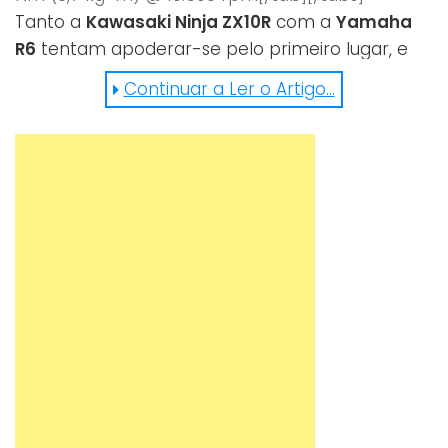
Tanto a
Kawasaki Ninja ZX10R
com a
Yamaha
R6
tentam apoderar-se pelo primeiro lugar, e
dão tudo o que têm. Veja aqui o video, e diga-
Continuar a Ler o Artigo...
nos a sua preferência: