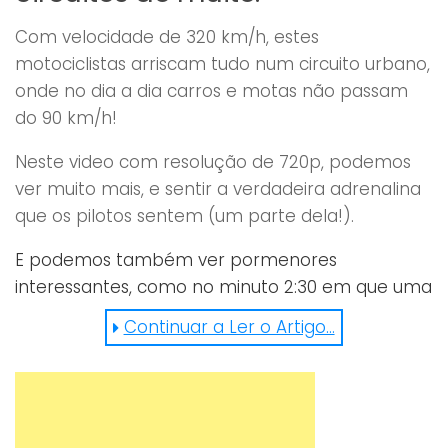
Com velocidade de 320 km/h, estes
motociclistas arriscam tudo num circuito urbano,
onde no dia a dia carros e motas não passam
do 90 km/h!
Neste video com resolução de 720p, podemos
ver muito mais, e sentir a verdadeira adrenalina
que os pilotos sentem (um parte dela!).
E podemos também ver pormenores
interessantes, como no minuto 2:30 em que uma
galinha no meio da estrada e as motas a
Continuar a Ler o Artigo...
passarem ao lado a toda a velocidade! ou logo a
seguir uma RR eléctrica a ter um arranque
incrível! No minuto 2:52 uma queda quase
inevitável, fez disparar a adrenalina do piloto,